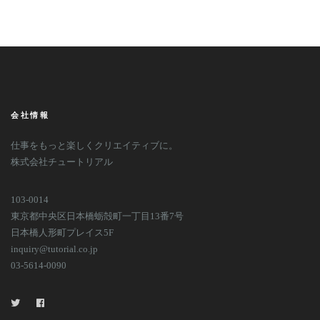
会社情報
仕事をもっと楽しくクリエイティブに。
株式会社チュートリアル
103-0014
東京都中央区日本橋蛎殻町一丁目13番7号
日本橋人形町プレイス5F
inquiry@tutorial.co.jp
03-5614-0090