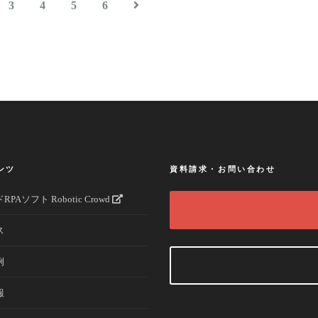
3
4
5
6
ンツ
資料請求・お問い合わせ
PAソフト Robotic Crowd
ス
例
報