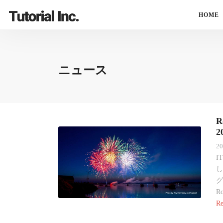
HOME
ニュース
R
2
I
し
グ
R
Re