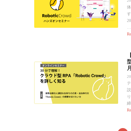
2
体
す
2
…
Re
型
2
テ
説
り
締
Re