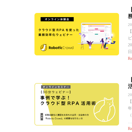
2
【
ビ
2
日
Re
活
2
【
年
（
…
Re