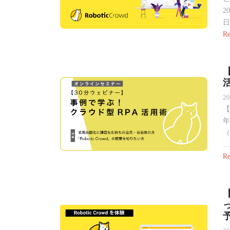
2
日
Re
活
2
【
年
（
…
Re
っ