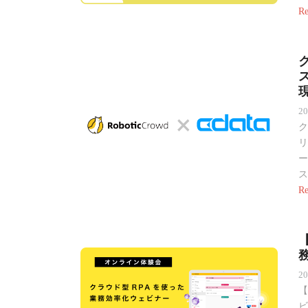
Re
ク
2
ク
リ
ー
ス
Re
2
【
ビ