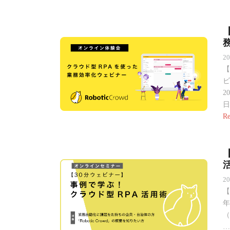
2
【
ビ
2
日
Re
活
2
【
年
（
…