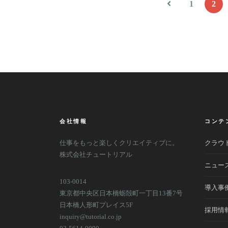
1
2
会社情報
コンテ
仕事をもっと楽しくクリエイティブに。
クラウドR
株式会社チュートリアル
ニュー
103-0014
導入事
東京都中央区日本橋蛎殻町一丁目13番7号
日本橋人形町プレイス5F
採用情
inquiry@tutorial.co.jp