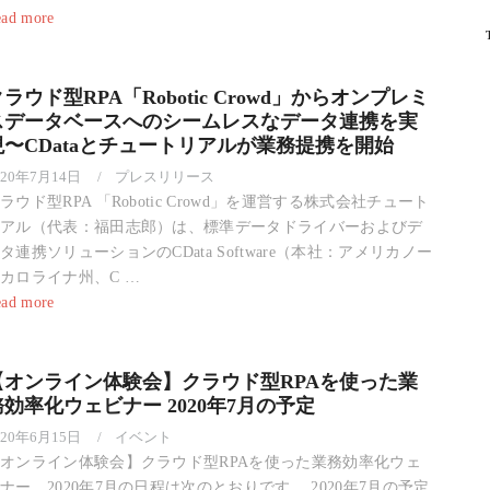
ad more
ラウド型RPA「Robotic Crowd」からオンプレミ
スデータベースへのシームレスなデータ連携を実
現〜CDataとチュートリアルが業務提携を開始
020年7月14日
プレスリリース
ラウド型RPA 「Robotic Crowd」を運営する株式会社チュート
アル（代表：福田志郎）は、標準データドライバーおよびデ
タ連携ソリューションのCData Software（本社：アメリカノー
カロライナ州、C …
ad more
【オンライン体験会】クラウド型RPAを使った業
務効率化ウェビナー 2020年7月の予定
020年6月15日
イベント
オンライン体験会】クラウド型RPAを使った業務効率化ウェ
ナー、2020年7月の日程は次のとおりです。 2020年7月の予定