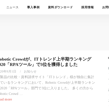
ニュース
導入事例
資料ダウンロード
採用情報
お問
obotic Crowdが、ITトレンド上半期ランキング
2020「RPAツール」で3位を獲得しました
020年9月1日
お知らせ
T製品の比較・資料請求サイト「ITトレンド」様が独自に集計
ているランキングにおいて、Robotic Crowdが上半期ランキン
2020「RPAツール」部門で3位に入りました。 多くの方から
obotic Crowd …
ad more